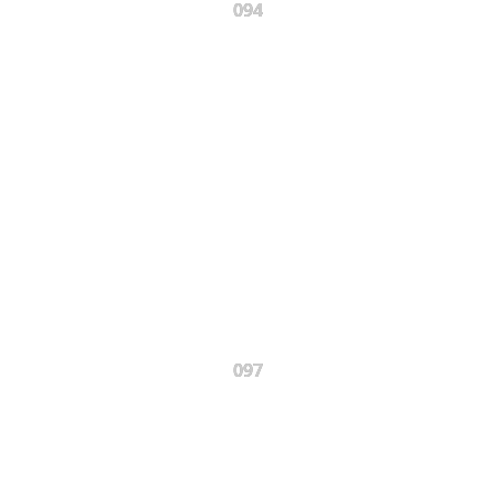
094
097