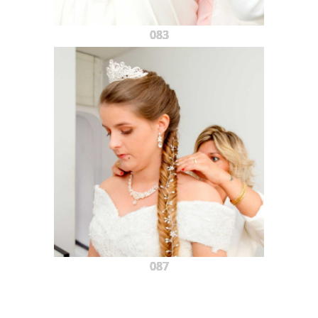
083
087