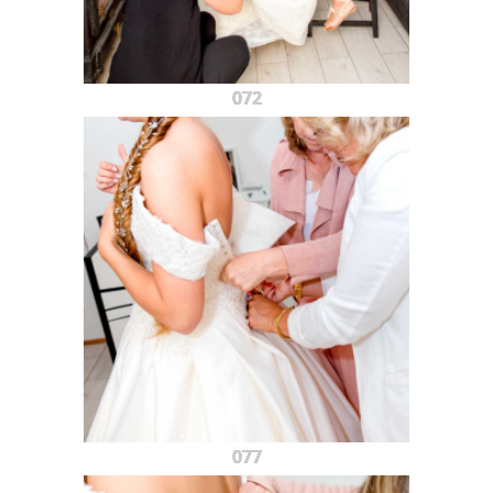
072
077