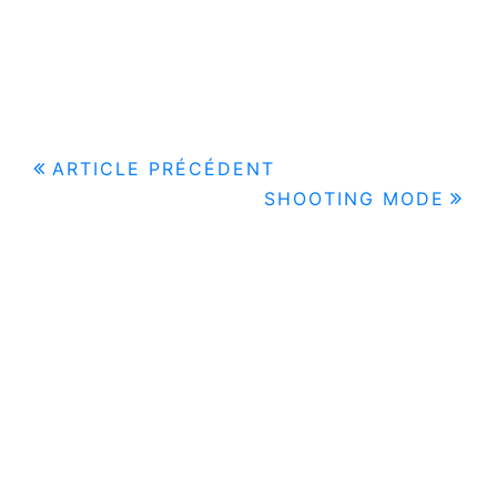
Navigation
ARTICLE PRÉCÉDENT
SHOOTING MODE
de
l’article