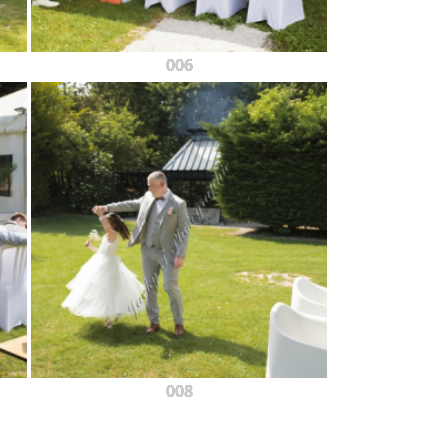
006
008