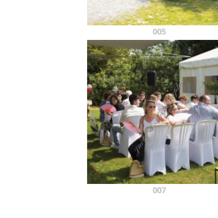
005
007